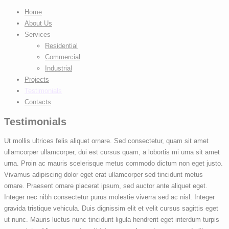
Home
About Us
Services
Residential
Commercial
Industrial
Projects
Testimonials
Contacts
Testimonials
Ut mollis ultrices felis aliquet ornare. Sed consectetur, quam sit amet
ullamcorper ullamcorper, dui est cursus quam, a lobortis mi urna sit amet
urna. Proin ac mauris scelerisque metus commodo dictum non eget justo.
Vivamus adipiscing dolor eget erat ullamcorper sed tincidunt metus
ornare. Praesent ornare placerat ipsum, sed auctor ante aliquet eget.
Integer nec nibh consectetur purus molestie viverra sed ac nisl. Integer
gravida tristique vehicula. Duis dignissim elit et velit cursus sagittis eget
ut nunc. Mauris luctus nunc tincidunt ligula hendrerit eget interdum turpis