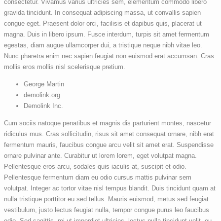
consectetur. Vivamus varius ultricies sem, elementum commodo libero
gravida tincidunt. In consequat adipiscing massa, ut convallis sapien
congue eget. Praesent dolor orci, facilisis et dapibus quis, placerat ut
magna. Duis in libero ipsum. Fusce interdum, turpis sit amet fermentum
egestas, diam augue ullamcorper dui, a tristique neque nibh vitae leo.
Nunc pharetra enim nec sapien feugiat non euismod erat accumsan. Cras
mollis eros mollis nisl scelerisque pretium.
George Martin
demolink.org
Demolink Inc.
Cum sociis natoque penatibus et magnis dis parturient montes, nascetur
ridiculus mus. Cras sollicitudin, risus sit amet consequat ornare, nibh erat
fermentum mauris, faucibus congue arcu velit sit amet erat. Suspendisse
ornare pulvinar ante. Curabitur ut lorem lorem, eget volutpat magna.
Pellentesque eros arcu, sodales quis iaculis at, suscipit et odio.
Pellentesque fermentum diam eu odio cursus mattis pulvinar sem
volutpat. Integer ac tortor vitae nisl tempus blandit. Duis tincidunt quam at
nulla tristique porttitor eu sed tellus. Mauris euismod, metus sed feugiat
vestibulum, justo lectus feugiat nulla, tempor congue purus leo faucibus
odio. Sed sagittis, mi ut imperdiet ultricies, lectus nulla tincidunt velit, eu