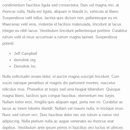
condimentum faucibus ligula sed consectetur. Duis vel magna nisi, at
rhoncus nulla. Nulla est ligula, aliquam in blandit in, vehicula at libero.
Suspendisse velit tellus, lacinia quis dictum non, pellentesque eu mi.
Maecenas velit eros, molestie id facilisis malesuada, tincidunt at lacus.
Integer eu nibh lacus. Vestibulum tincidunt pellentesque porttitor. Curabitur
rutrum velit id risus accumsan a rutrum magna laoreet. Suspendisse
potenti.
Jeff Campbell
demolink.org
Demolink Inc.
Nulla sollicitudin ornare dolor, id auctor magna suscipit tincidunt. Cum
sociis natoque penatibus et magnis dis parturient montes, nascetur
ridiculus mus. Phasellus et turpis sed urna feugiat bibendum. Quisque
magna libero, facilisis quis congue faucibus, elementum nec turpis.
Nullam tortor eros, fringilla quis aliquam eget, porta non mi. Curabitur ac
lacus ac lorem lobortis blandit. Nullam vel mauris nulla, in tristique risus.
Nunc sed rutrum orci. Duis faucibus dolor nec est rutrum a varius nisl
adipiscing. Nulla pretium nulla ac augue venenatis eu rhoncus erat
dapibus. Vestibulum ante ipsum primis in faucibus orci luctus et ultrices