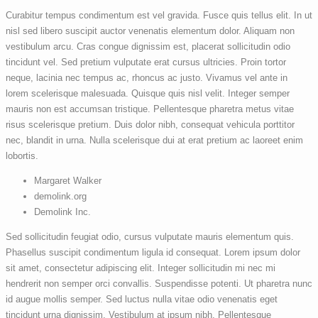
Curabitur tempus condimentum est vel gravida. Fusce quis tellus elit. In ut
nisl sed libero suscipit auctor venenatis elementum dolor. Aliquam non
vestibulum arcu. Cras congue dignissim est, placerat sollicitudin odio
tincidunt vel. Sed pretium vulputate erat cursus ultricies. Proin tortor
neque, lacinia nec tempus ac, rhoncus ac justo. Vivamus vel ante in
lorem scelerisque malesuada. Quisque quis nisl velit. Integer semper
mauris non est accumsan tristique. Pellentesque pharetra metus vitae
risus scelerisque pretium. Duis dolor nibh, consequat vehicula porttitor
nec, blandit in urna. Nulla scelerisque dui at erat pretium ac laoreet enim
lobortis.
Margaret Walker
demolink.org
Demolink Inc.
Sed sollicitudin feugiat odio, cursus vulputate mauris elementum quis.
Phasellus suscipit condimentum ligula id consequat. Lorem ipsum dolor
sit amet, consectetur adipiscing elit. Integer sollicitudin mi nec mi
hendrerit non semper orci convallis. Suspendisse potenti. Ut pharetra nunc
id augue mollis semper. Sed luctus nulla vitae odio venenatis eget
tincidunt urna dignissim. Vestibulum at ipsum nibh. Pellentesque